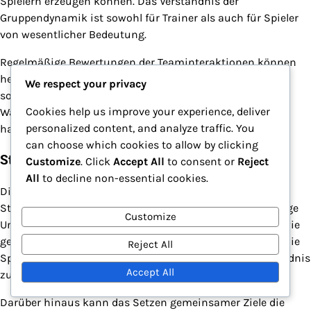
Spielern erzeugen können. Das Verständnis der
Gruppendynamik ist sowohl für Trainer als auch für Spieler
von wesentlicher Bedeutung.
Regelmäßige Bewertungen der Teaminteraktionen können
helfen, Verbesserungsbereiche zu identifizieren. Trainer
We respect your privacy
sollten Feedback von Spielern zu ihren Erfahrungen und
Cookies help us improve your experience, deliver
Wahrnehmungen der Teamdynamik ermutigen, um ein
personalized content, and analyze traffic. You
harmonischeres Umfeld zu schaffen.
can choose which cookies to allow by clicking
Strategien zur Verbesserung der Chemie
Customize
. Click
Accept All
to consent or
Reject
All
to decline non-essential cookies.
Die Verbesserung der Teamchemie erfordert gezielte
Strategien, die sich auf Zusammenarbeit und gegenseitige
Customize
Unterstützung konzentrieren. Teams können Praktiken wie
gepaarte Trainingseinheiten implementieren, bei denen die
Reject All
Spieler eng zusammenarbeiten, um Rapport und Verständnis
Accept All
zu entwickeln.
Darüber hinaus kann das Setzen gemeinsamer Ziele die