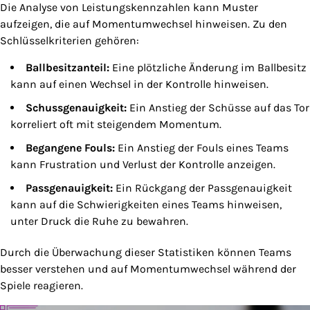
Die Analyse von Leistungskennzahlen kann Muster
aufzeigen, die auf Momentumwechsel hinweisen. Zu den
Schlüsselkriterien gehören:
Ballbesitzanteil:
Eine plötzliche Änderung im Ballbesitz
kann auf einen Wechsel in der Kontrolle hinweisen.
Schussgenauigkeit:
Ein Anstieg der Schüsse auf das Tor
korreliert oft mit steigendem Momentum.
Begangene Fouls:
Ein Anstieg der Fouls eines Teams
kann Frustration und Verlust der Kontrolle anzeigen.
Passgenauigkeit:
Ein Rückgang der Passgenauigkeit
kann auf die Schwierigkeiten eines Teams hinweisen,
unter Druck die Ruhe zu bewahren.
Durch die Überwachung dieser Statistiken können Teams
besser verstehen und auf Momentumwechsel während der
Spiele reagieren.