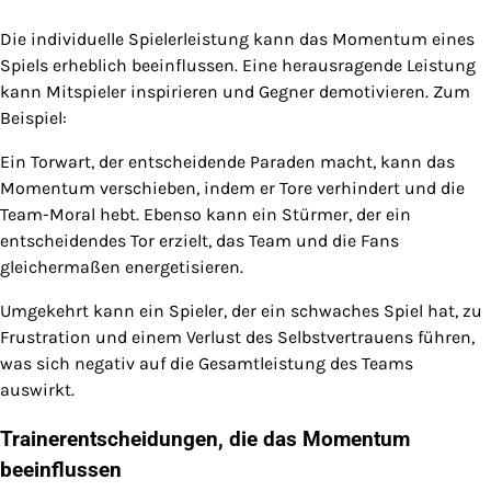
Die individuelle Spielerleistung kann das Momentum eines
Spiels erheblich beeinflussen. Eine herausragende Leistung
kann Mitspieler inspirieren und Gegner demotivieren. Zum
Beispiel:
Ein Torwart, der entscheidende Paraden macht, kann das
Momentum verschieben, indem er Tore verhindert und die
Team-Moral hebt. Ebenso kann ein Stürmer, der ein
entscheidendes Tor erzielt, das Team und die Fans
gleichermaßen energetisieren.
Umgekehrt kann ein Spieler, der ein schwaches Spiel hat, zu
Frustration und einem Verlust des Selbstvertrauens führen,
was sich negativ auf die Gesamtleistung des Teams
auswirkt.
Trainerentscheidungen, die das Momentum
beeinflussen