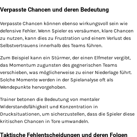
Verpasste Chancen und deren Bedeutung
Verpasste Chancen können ebenso wirkungsvoll sein wie
defensive Fehler. Wenn Spieler es versäumen, klare Chancen
zu nutzen, kann dies zu Frustration und einem Verlust des
Selbstvertrauens innerhalb des Teams führen.
Zum Beispiel kann ein Stürmer, der einen Elfmeter vergibt,
das Momentum zugunsten des gegnerischen Teams
verschieben, was möglicherweise zu einer Niederlage führt.
Solche Momente werden in der Spielanalyse oft als
Wendepunkte hervorgehoben.
Trainer betonen die Bedeutung von mentaler
Widerstandsfähigkeit und Konzentration in
Drucksituationen, um sicherzustellen, dass die Spieler diese
kritischen Chancen in Tore umwandeln.
Taktische Fehlentscheidungen und deren Folgen