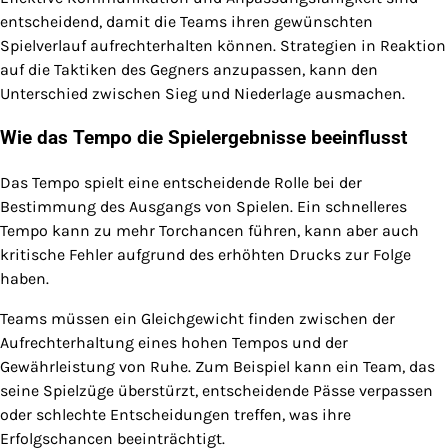
entscheidend, damit die Teams ihren gewünschten
Spielverlauf aufrechterhalten können. Strategien in Reaktion
auf die Taktiken des Gegners anzupassen, kann den
Unterschied zwischen Sieg und Niederlage ausmachen.
Wie das Tempo die Spielergebnisse beeinflusst
Das Tempo spielt eine entscheidende Rolle bei der
Bestimmung des Ausgangs von Spielen. Ein schnelleres
Tempo kann zu mehr Torchancen führen, kann aber auch
kritische Fehler aufgrund des erhöhten Drucks zur Folge
haben.
Teams müssen ein Gleichgewicht finden zwischen der
Aufrechterhaltung eines hohen Tempos und der
Gewährleistung von Ruhe. Zum Beispiel kann ein Team, das
seine Spielzüge überstürzt, entscheidende Pässe verpassen
oder schlechte Entscheidungen treffen, was ihre
Erfolgschancen beeinträchtigt.