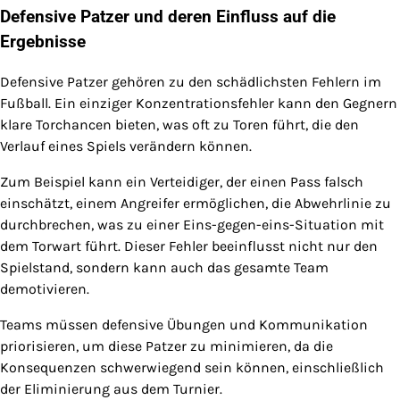
Defensive Patzer und deren Einfluss auf die
Ergebnisse
Defensive Patzer gehören zu den schädlichsten Fehlern im
Fußball. Ein einziger Konzentrationsfehler kann den Gegnern
klare Torchancen bieten, was oft zu Toren führt, die den
Verlauf eines Spiels verändern können.
Zum Beispiel kann ein Verteidiger, der einen Pass falsch
einschätzt, einem Angreifer ermöglichen, die Abwehrlinie zu
durchbrechen, was zu einer Eins-gegen-eins-Situation mit
dem Torwart führt. Dieser Fehler beeinflusst nicht nur den
Spielstand, sondern kann auch das gesamte Team
demotivieren.
Teams müssen defensive Übungen und Kommunikation
priorisieren, um diese Patzer zu minimieren, da die
Konsequenzen schwerwiegend sein können, einschließlich
der Eliminierung aus dem Turnier.