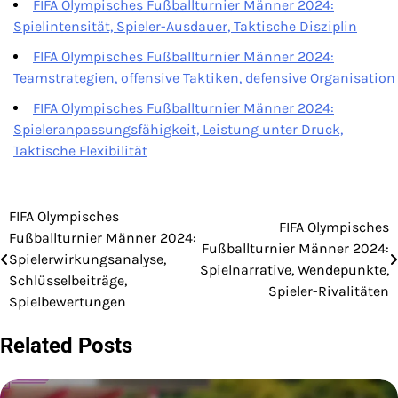
FIFA Olympisches Fußballturnier Männer 2024:
Spielintensität, Spieler-Ausdauer, Taktische Disziplin
FIFA Olympisches Fußballturnier Männer 2024:
Teamstrategien, offensive Taktiken, defensive Organisation
FIFA Olympisches Fußballturnier Männer 2024:
Spieleranpassungsfähigkeit, Leistung unter Druck,
Taktische Flexibilität
FIFA Olympisches
Post
FIFA Olympisches
Fußballturnier Männer 2024:
Fußballturnier Männer 2024:
navigation
Spielerwirkungsanalyse,
Spielnarrative, Wendepunkte,
Schlüsselbeiträge,
Spieler-Rivalitäten
Spielbewertungen
Related Posts