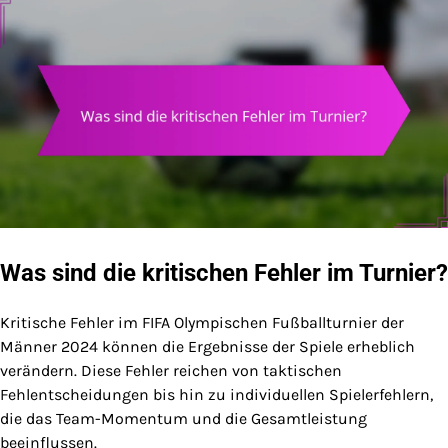
Was sind die kritischen Fehler im Turnier?
Kritische Fehler im FIFA Olympischen Fußballturnier der
Männer 2024 können die Ergebnisse der Spiele erheblich
verändern. Diese Fehler reichen von taktischen
Fehlentscheidungen bis hin zu individuellen Spielerfehlern,
die das Team-Momentum und die Gesamtleistung
beeinflussen.