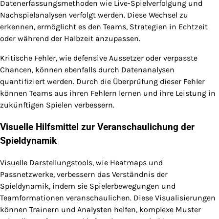
Datenerfassungsmethoden wie Live-Spielverfolgung und
Nachspielanalysen verfolgt werden. Diese Wechsel zu
erkennen, ermöglicht es den Teams, Strategien in Echtzeit
oder während der Halbzeit anzupassen.
Kritische Fehler, wie defensive Aussetzer oder verpasste
Chancen, können ebenfalls durch Datenanalysen
quantifiziert werden. Durch die Überprüfung dieser Fehler
können Teams aus ihren Fehlern lernen und ihre Leistung in
zukünftigen Spielen verbessern.
Visuelle Hilfsmittel zur Veranschaulichung der
Spieldynamik
Visuelle Darstellungstools, wie Heatmaps und
Passnetzwerke, verbessern das Verständnis der
Spieldynamik, indem sie Spielerbewegungen und
Teamformationen veranschaulichen. Diese Visualisierungen
können Trainern und Analysten helfen, komplexe Muster