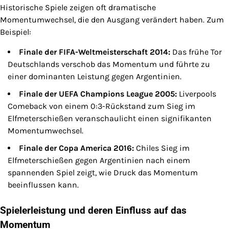
Historische Spiele zeigen oft dramatische
Momentumwechsel, die den Ausgang verändert haben. Zum
Beispiel:
Finale der FIFA-Weltmeisterschaft 2014:
Das frühe Tor
Deutschlands verschob das Momentum und führte zu
einer dominanten Leistung gegen Argentinien.
Finale der UEFA Champions League 2005:
Liverpools
Comeback von einem 0:3-Rückstand zum Sieg im
Elfmeterschießen veranschaulicht einen signifikanten
Momentumwechsel.
Finale der Copa America 2016:
Chiles Sieg im
Elfmeterschießen gegen Argentinien nach einem
spannenden Spiel zeigt, wie Druck das Momentum
beeinflussen kann.
Spielerleistung und deren Einfluss auf das
Momentum