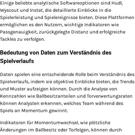
Einige beliebte analytische Softwareoptionen sind Hudl,
Wyscout und Instat, die detaillierte Einblicke in die
Spielerleistung und Spielereignisse bieten. Diese Plattformen
ermöglichen es den Nutzern, wichtige Indikatoren wie
Passgenauigkeit, zurückgelegte Distanz und erfolgreiche
Tackles zu verfolgen.
Bedeutung von Daten zum Verständnis des
Spielverlaufs
Daten spielen eine entscheidende Rolle beim Verständnis des
Spielverlaufs, indem sie objektive Einblicke bieten, die Trends
und Muster aufzeigen können. Durch die Analyse von
Kennzahlen wie Ballbesitzanteilen und Torverwertungsraten
können Analysten erkennen, welches Team während des
Spiels an Momentum gewinnt.
Indikatoren für Momentumwechsel, wie plötzliche
Änderungen im Ballbesitz oder Torfolgen, können durch