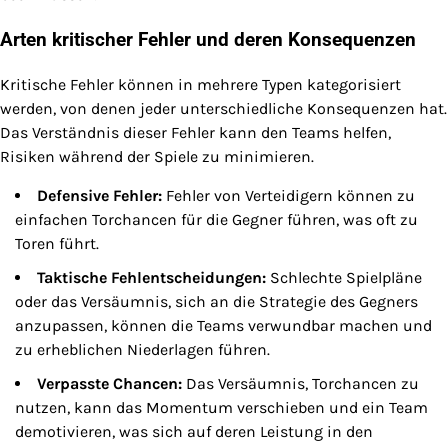
Arten kritischer Fehler und deren Konsequenzen
Kritische Fehler können in mehrere Typen kategorisiert
werden, von denen jeder unterschiedliche Konsequenzen hat.
Das Verständnis dieser Fehler kann den Teams helfen,
Risiken während der Spiele zu minimieren.
Defensive Fehler:
Fehler von Verteidigern können zu
einfachen Torchancen für die Gegner führen, was oft zu
Toren führt.
Taktische Fehlentscheidungen:
Schlechte Spielpläne
oder das Versäumnis, sich an die Strategie des Gegners
anzupassen, können die Teams verwundbar machen und
zu erheblichen Niederlagen führen.
Verpasste Chancen:
Das Versäumnis, Torchancen zu
nutzen, kann das Momentum verschieben und ein Team
demotivieren, was sich auf deren Leistung in den