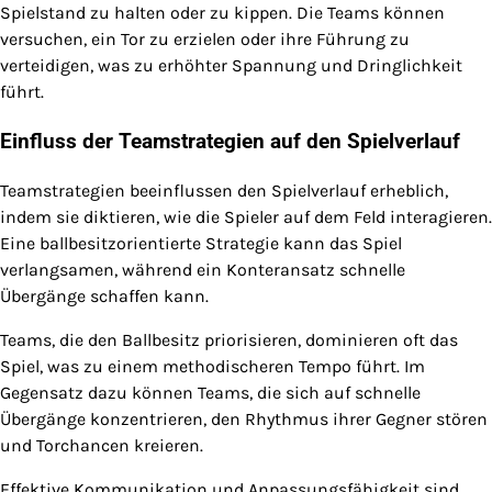
Spielstand zu halten oder zu kippen. Die Teams können
versuchen, ein Tor zu erzielen oder ihre Führung zu
verteidigen, was zu erhöhter Spannung und Dringlichkeit
führt.
Einfluss der Teamstrategien auf den Spielverlauf
Teamstrategien beeinflussen den Spielverlauf erheblich,
indem sie diktieren, wie die Spieler auf dem Feld interagieren.
Eine ballbesitzorientierte Strategie kann das Spiel
verlangsamen, während ein Konteransatz schnelle
Übergänge schaffen kann.
Teams, die den Ballbesitz priorisieren, dominieren oft das
Spiel, was zu einem methodischeren Tempo führt. Im
Gegensatz dazu können Teams, die sich auf schnelle
Übergänge konzentrieren, den Rhythmus ihrer Gegner stören
und Torchancen kreieren.
Effektive Kommunikation und Anpassungsfähigkeit sind