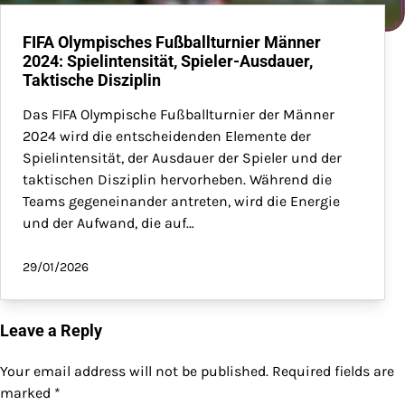
FIFA Olympisches Fußballturnier Männer
2024: Spielintensität, Spieler-Ausdauer,
Taktische Disziplin
Das FIFA Olympische Fußballturnier der Männer
2024 wird die entscheidenden Elemente der
Spielintensität, der Ausdauer der Spieler und der
taktischen Disziplin hervorheben. Während die
Teams gegeneinander antreten, wird die Energie
und der Aufwand, die auf…
29/01/2026
Leave a Reply
Your email address will not be published.
Required fields are
marked
*