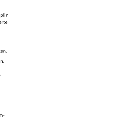
iplin
erte
ten.
n.
s
am-