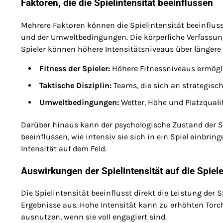
Faktoren, die die Spielintensität beeinflussen
Mehrere Faktoren können die Spielintensität beeinflussen
und der Umweltbedingungen. Die körperliche Verfassung 
Spieler können höhere Intensitätsniveaus über längere
Fitness der Spieler:
Höhere Fitnessniveaus ermöglic
Taktische Disziplin:
Teams, die sich an strategisch
Umweltbedingungen:
Wetter, Höhe und Platzqualit
Darüber hinaus kann der psychologische Zustand der Spi
beeinflussen, wie intensiv sie sich in ein Spiel einbring
Intensität auf dem Feld.
Auswirkungen der Spielintensität auf die Spiele
Die Spielintensität beeinflusst direkt die Leistung der 
Ergebnisse aus. Hohe Intensität kann zu erhöhten Torc
ausnutzen, wenn sie voll engagiert sind.