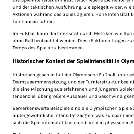
und der taktischen Ausführung. Sie spiegelt wider, wie 
Aktionen während des Spiels agieren. Hohe Intensität 
Torchancen führen.
Im Fußball kann die Intensität durch Metriken wie Spr
ohne Ball beobachtet werden. Diese Faktoren tragen zur
Tempo des Spiels zu bestimmen.
Historischer Kontext der Spielintensität in Ol
Historisch gesehen hat der Olympische Fußball unterschi
Teamzusammensetzung und der Turnierstruktur beeinflu
die eine Mischung aus erfahrenen und jüngeren Spielern
tendenziell über größere Ausdauer und Geschwindigkeit
Bemerkenswerte Beispiele sind die Olympischen Spiele 
außergewöhnliche Intensität zeigten, was zu spannenden
sich die Spielintensität basierend auf den physischen 