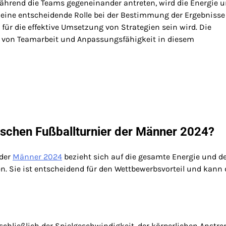
Während die Teams gegeneinander antreten, wird die Energie 
, eine entscheidende Rolle bei der Bestimmung der Ergebnisse
für die effektive Umsetzung von Strategien sein wird. Die
g von Teamarbeit und Anpassungsfähigkeit in diesem
pischen Fußballturnier der Männer 2024?
 der
Männer 2024
bezieht sich auf die gesamte Energie und d
en. Sie ist entscheidend für den Wettbewerbsvorteil und kann
schließlich der Spielgeschwindigkeit, der körperlichen Anstr