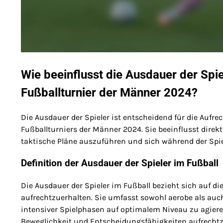
Wie beeinflusst die Ausdauer der Spi
Fußballturnier der Männer 2024?
Die Ausdauer der Spieler ist entscheidend für die Aufr
Fußballturniers der Männer 2024. Sie beeinflusst direkt
taktische Pläne auszuführen und sich während der Spiel
Definition der Ausdauer der Spieler im Fußball
Die Ausdauer der Spieler im Fußball bezieht sich auf di
aufrechtzuerhalten. Sie umfasst sowohl aerobe als auc
intensiver Spielphasen auf optimalem Niveau zu agiere
Beweglichkeit und Entscheidungsfähigkeiten aufrechtzuer