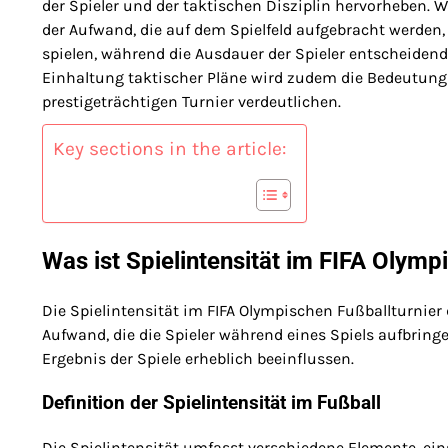
der Spieler und der taktischen Disziplin hervorheben. 
der Aufwand, die auf dem Spielfeld aufgebracht werden
spielen, während die Ausdauer der Spieler entscheidend 
Einhaltung taktischer Pläne wird zudem die Bedeutun
prestigeträchtigen Turnier verdeutlichen.
Key sections in the article:
Was ist Spielintensität im FIFA Olym
Die Spielintensität im FIFA Olympischen Fußballturnier
Aufwand, die die Spieler während eines Spiels aufbring
Ergebnis der Spiele erheblich beeinflussen.
Definition der Spielintensität im Fußball
Die Spielintensität umfasst verschiedene Elemente, ein